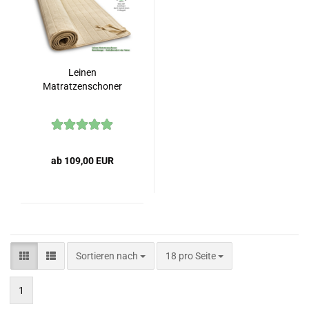
Leinen
Matratzenschoner
ab 109,00 EUR
Sortieren nach
pro Seite
Sortieren nach
18 pro Seite
1