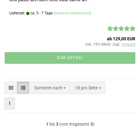
Lieferzeit:
ca. 5 - 7 Tage
(Ausland abweichend)
ab 129,00 EUR
inkl. 19% MwSt. zzgl.
Versand
ZUM ARTIKEL
Sortieren nach
pro Seite
Sortieren nach
18 pro Seite
1
1
bis
3
(von insgesamt
3
)