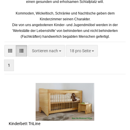
einen gesunden und erholsamen Schlafplatz will.
Kommoden, Wickeltisch, Schränke und Nachtische geben dem
Kinderzimmer seinen Charakter.
Die von uns angebotenen Kinder- und Jugendmöbel werden in der
'Werkstätte der Lebenshilfe' von behinderten und nicht behinderten
(Fachkräften) handwerlich begabten Menschen gefertigt.
Sortieren nach
pro Seite
Sortieren nach
18 pro Seite
1
Kinderbett TriLine