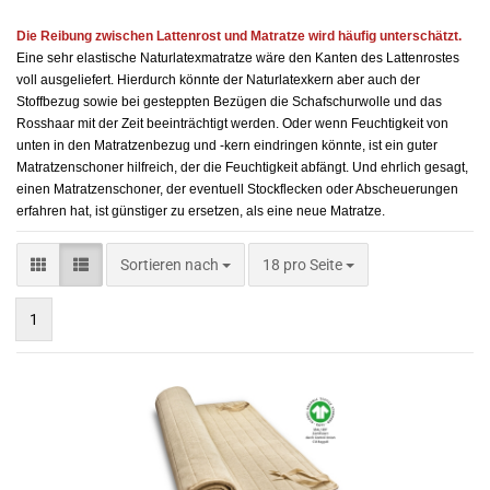
Die Reibung zwischen Lattenrost und Matratze wird häufig unterschätzt.
Eine sehr elastische Naturlatexmatratze wäre den Kanten des Lattenrostes
voll ausgeliefert. Hierdurch könnte der Naturlatexkern aber auch der
Stoffbezug sowie bei gesteppten Bezügen die Schafschurwolle und das
Rosshaar mit der Zeit beeinträchtigt werden. Oder wenn Feuchtigkeit von
unten in den Matratzenbezug und -kern eindringen könnte, ist ein guter
Matratzenschoner hilfreich, der die Feuchtigkeit abfängt. Und ehrlich gesagt,
einen Matratzenschoner, der eventuell Stockflecken oder Abscheuerungen
erfahren hat, ist günstiger zu ersetzen, als eine neue Matratze.
Sortieren nach
pro Seite
Sortieren nach
18 pro Seite
1