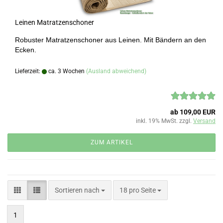
Leinen Matratzenschoner
Robuster Matratzenschoner aus Leinen. Mit Bändern an den
Ecken.
Lieferzeit:
ca. 3 Wochen
(Ausland abweichend)
ab 109,00 EUR
inkl. 19% MwSt. zzgl.
Versand
ZUM ARTIKEL
Sortieren nach
pro Seite
Sortieren nach
18 pro Seite
1