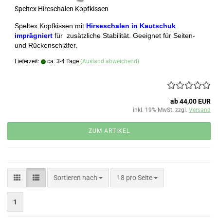
Speltex Hireschalen Kopfkissen
Speltex Kopfkissen mit
Hirseschalen in Kautschuk
imprägniert
für zusätzliche Stabilität.
Geeignet für Seiten-
und Rückenschläfer.
Lieferzeit:
ca. 3-4 Tage
(Ausland abweichend)
ab 44,00 EUR
inkl. 19% MwSt. zzgl.
Versand
ZUM ARTIKEL
Sortieren nach
pro Seite
Sortieren nach
18 pro Seite
1