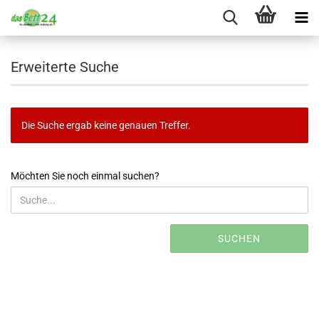
Erweiterte Suche
Die Suche ergab keine genauen Treffer.
MÖCHTEN
Möchten Sie noch einmal suchen?
SIE
NOCH
EINMAL
SUCHEN?
SUCHEN