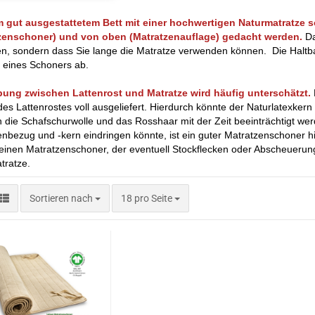
m gut ausgestattetem Bett mit einer hochwertigen Naturmatratze s
zenschoner) und von oben (Matratzenauflage) gedacht werden.
Da
n, sondern dass Sie lange die Matratze verwenden können. Die Haltbar
 eines Schoners ab.
bung zwischen Lattenrost und Matratze wird häufig unterschätzt.
es Lattenrostes voll ausgeliefert. Hierdurch könnte der Naturlatexker
die Schafschurwolle und das Rosshaar mit der Zeit beeinträchtigt we
nbezug und -kern eindringen könnte, ist ein guter Matratzenschoner hilf
einen Matratzenschoner, der eventuell Stockflecken oder Abscheuerunge
tratze.
Sortieren nach
pro Seite
Sortieren nach
18 pro Seite