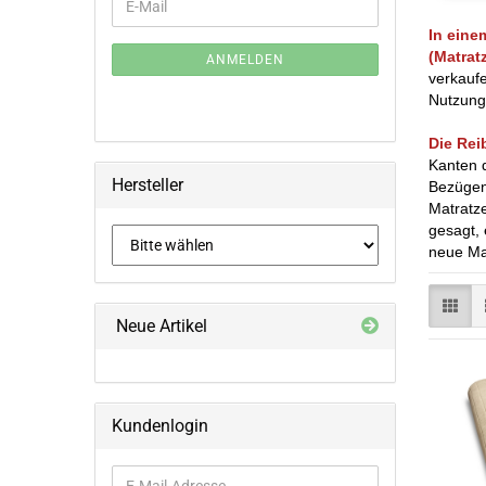
E-
ZUR
Mail
In eine
NEWSLETTER-
(Matrat
ANMELDUNG
ANMELDEN
verkaufe
Nutzung
Die Rei
Kanten d
Hersteller
Bezügen 
Matratze
gesagt, 
neue Ma
Neue Artikel
Kundenlogin