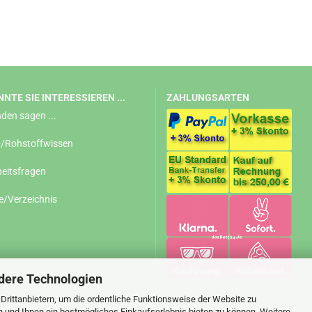
NTE SIE INTERESSIEREN ...
ZAHLUNGSARTEN
den sagen ...
-/Rohstoffwissen
eitsfragen
e/Verzeichnis
dere Technologien
rittanbietern, um die ordentliche Funktionsweise der Website zu
n und Ihnen ein bestmögliches Einkaufserlebnis bieten zu können. Weitere