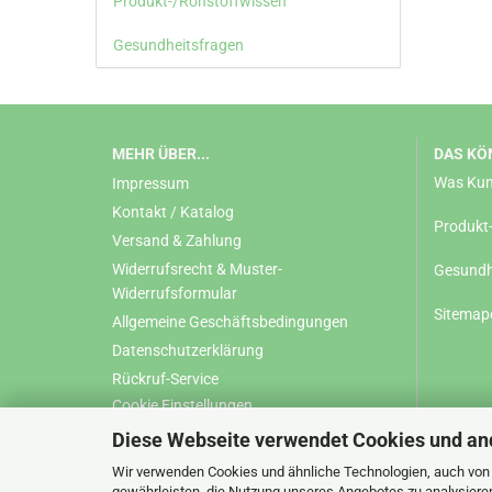
Produkt-/Rohstoffwissen
Gesundheitsfragen
MEHR ÜBER...
DAS KÖN
Was Kun
Impressum
Kontakt / Katalog
Produkt
Versand & Zahlung
Widerrufsrecht & Muster-
Gesundh
Widerrufsformular
Sitemap
Allgemeine Geschäftsbedingungen
Datenschutzerklärung
Rückruf-Service
Cookie Einstellungen
Diese Webseite verwendet Cookies und an
Wir verwenden Cookies und ähnliche Technologien, auch von D
gewährleisten, die Nutzung unseres Angebotes zu analysiere