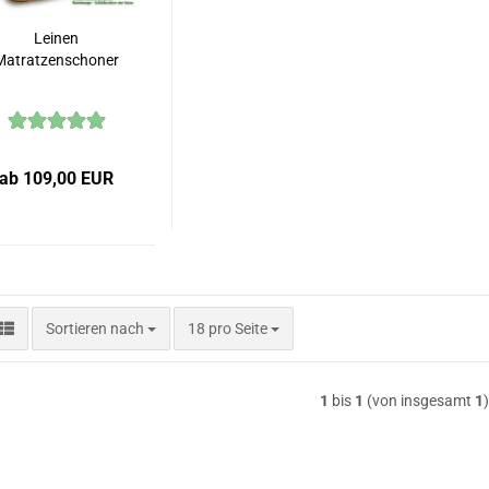
Leinen
Matratzenschoner
ab 109,00 EUR
Sortieren nach
pro Seite
Sortieren nach
18 pro Seite
1
bis
1
(von insgesamt
1
)